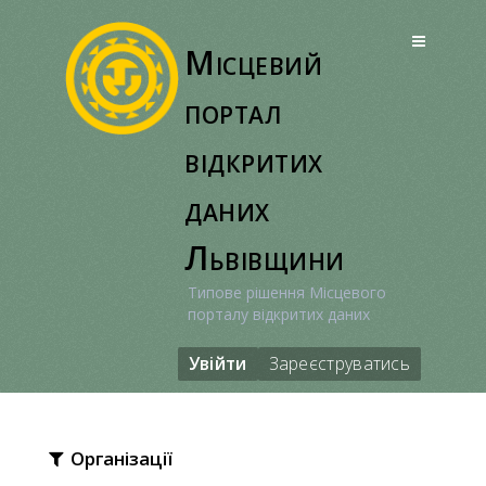
Перейти
до
Місцевий
вмісту
портал
відкритих
даних
Львівщини
Типове рішення Місцевого
порталу відкритих даних
Увійти
Зареєструватись
Організації