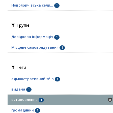
Новояричівська сели...
1
Групи
Довідкова інформація
1
Місцеве самоврядування
1
Теги
адміністративний збір
1
видача
1
встановлення
1
громадянин
1