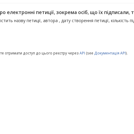
ро електронні петиції, зокрема осіб, що їх підписали, т
істить назву петиції, автора , дату створення петиції, кількість п
те отримати доступ до цього реєстру через
API
(see
Документація API
).