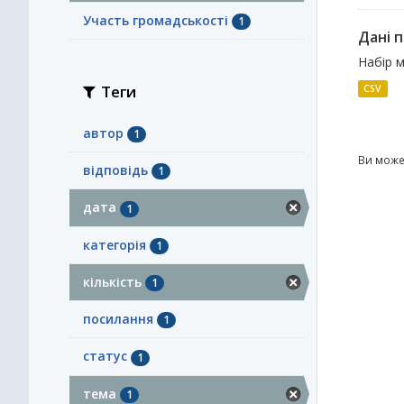
Участь громадськості
1
Дані п
Набір м
Теги
CSV
автор
1
Ви може
відповідь
1
дата
1
категорія
1
кількість
1
посилання
1
статус
1
тема
1