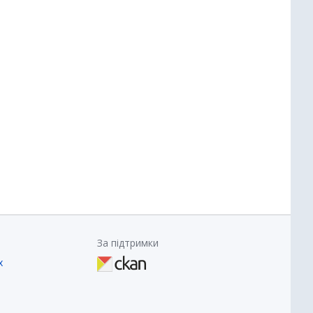
За підтримки
х