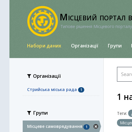
Перейти
до
Місцевий портал 
вмісту
Типове рішення Місцевого порталу
Набори даних
Організації
Групи
Організації
Стрийська міська рада
1
1 н
Групи
Теги:
Місце
Місцеве самоврядування
1