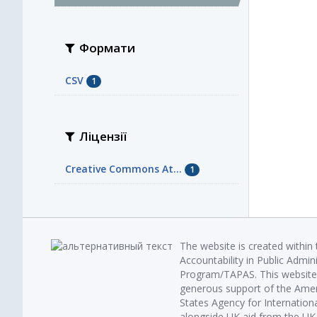
Формати
CSV
1
Ліцензії
Creative Commons At...
1
The website is created within
Accountability in Public Admin
Program/TAPAS. This website 
generous support of the Amer
States Agency for Internatio
alongside UK aid from the U