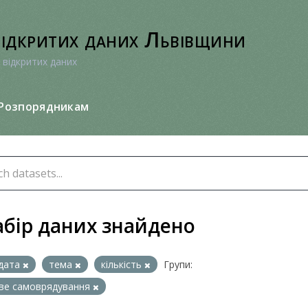
відкритих даних Львівщини
 відкритих даних
Розпорядникам
абір даних знайдено
дата
тема
кількість
Групи:
ве самоврядування