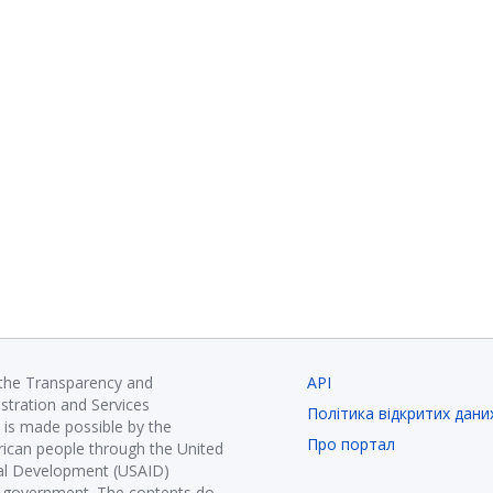
 the Transparency and
API
istration and Services
Політика відкритих дани
is made possible by the
Про портал
ican people through the United
nal Development (USAID)
K government. The contents do