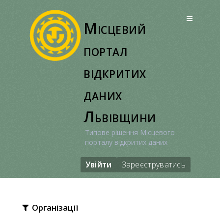
Перейти
до
Місцевий
вмісту
портал
відкритих
даних
Львівщини
Типове рішення Місцевого
порталу відкритих даних
Увійти
Зареєструватись
Організації