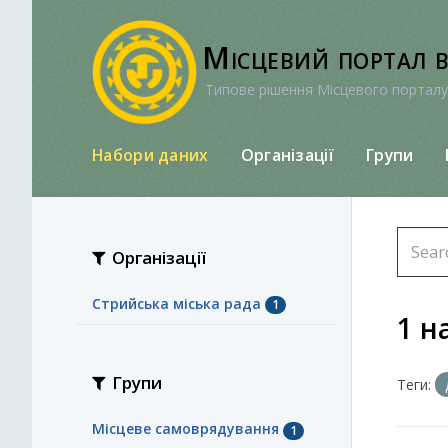
Перейти
до
Місцевий портал 
вмісту
Типове рішення Місцевого порталу
Набори даних
Організації
Групи
Організації
Стрийська міська рада
1
1 н
Групи
Теги:
Місцеве самоврядування
1