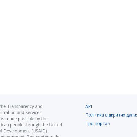
 the Transparency and
API
istration and Services
Політика відкритих дани
is made possible by the
Про портал
ican people through the United
nal Development (USAID)
K government. The contents do