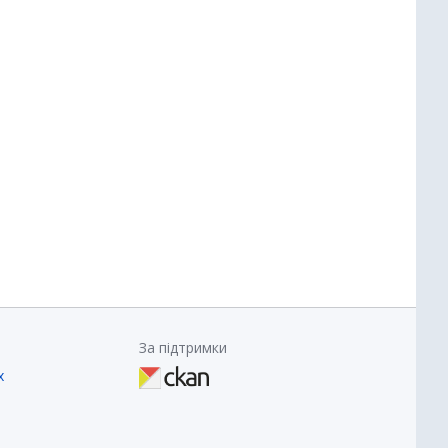
За підтримки
х