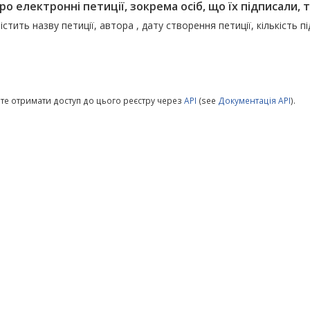
ро електронні петиції, зокрема осіб, що їх підписали, т
істить назву петиції, автора , дату створення петиції, кількість п
те отримати доступ до цього реєстру через
API
(see
Документація API
).