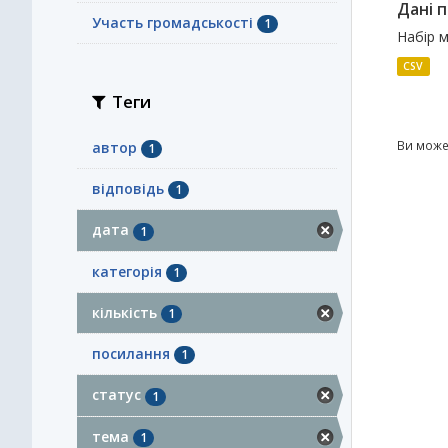
Дані п
Участь громадськості
1
Набір м
CSV
Теги
Ви може
автор
1
відповідь
1
дата
1
категорія
1
кількість
1
посилання
1
статус
1
тема
1