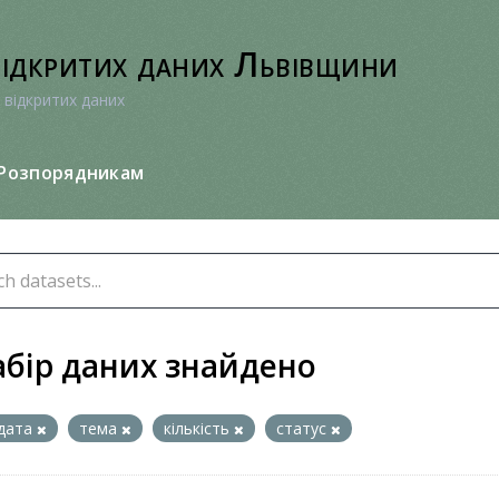
відкритих даних Львівщини
 відкритих даних
Розпорядникам
абір даних знайдено
дата
тема
кількість
статус