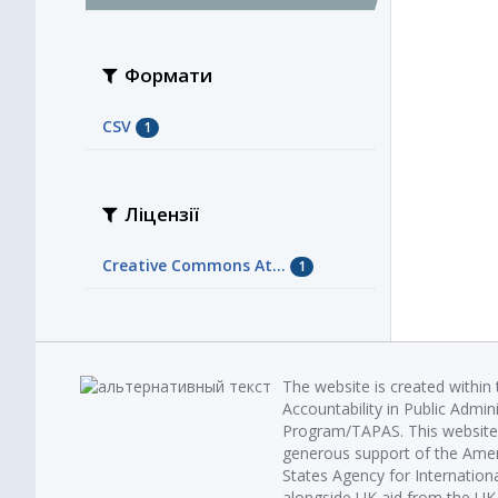
Формати
CSV
1
Ліцензії
Creative Commons At...
1
The website is created within
Accountability in Public Admin
Program/TAPAS. This website 
generous support of the Amer
States Agency for Internatio
alongside UK aid from the U