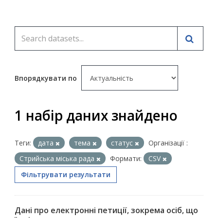
Впорядкувати по
1 набір даних знайдено
Теги:
дата
тема
статус
Організації :
Стрийська міська рада
Формати:
CSV
Фільтрувати результати
Дані про електронні петиції, зокрема осіб, що