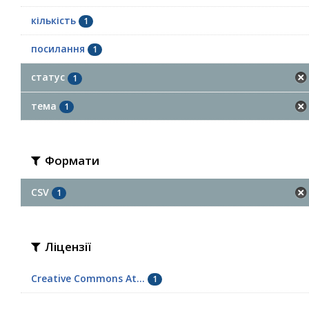
кількість
1
посилання
1
статус
1
тема
1
Формати
CSV
1
Ліцензії
Creative Commons At...
1