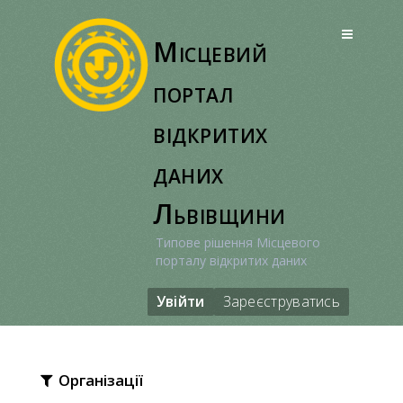
Перейти
до
Місцевий
вмісту
портал
відкритих
даних
Львівщини
Типове рішення Місцевого
порталу відкритих даних
Увійти
Зареєструватись
Організації