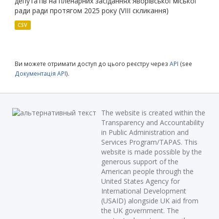
депутатів на пленарних засіданнях Яворівської міської
ради ради протягом 2025 року (VIII скликання)
CSV
Ви можете отримати доступ до цього реєстру через
API
(see
Документація API
).
The website is created within the
Transparency and Accountability
in Public Administration and
Services Program/TAPAS. This
website is made possible by the
generous support of the
American people through the
United States Agency for
International Development
(USAID) alongside UK aid from
the UK government. The