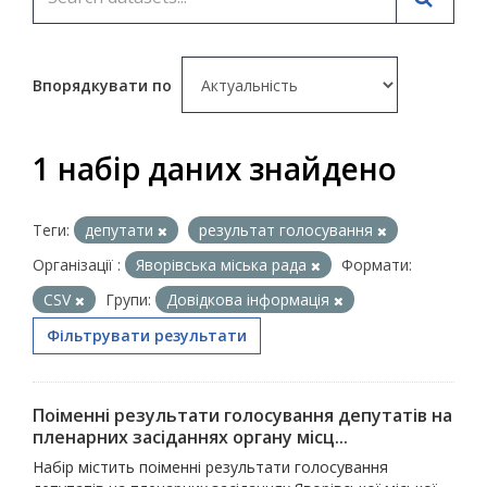
Впорядкувати по
1 набір даних знайдено
Теги:
депутати
результат голосування
Організації :
Яворівська міська рада
Формати:
CSV
Групи:
Довідкова інформація
Фільтрувати результати
Поіменні результати голосування депутатів на
пленарних засіданнях органу місц...
Набір містить поіменні результати голосування