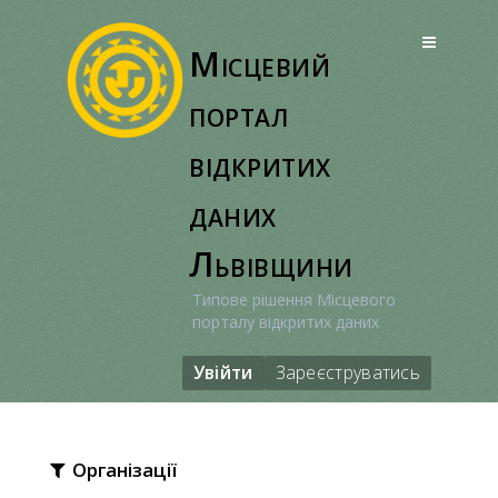
Перейти
до
Місцевий
вмісту
портал
відкритих
даних
Львівщини
Типове рішення Місцевого
порталу відкритих даних
Увійти
Зареєструватись
Організації