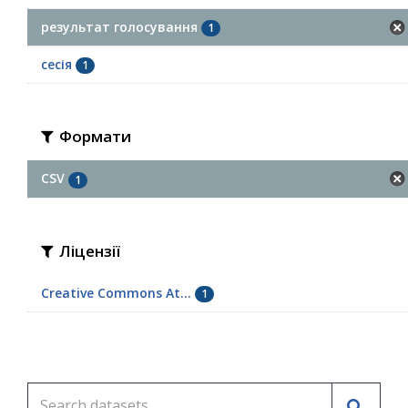
результат голосування
1
сесія
1
Формати
CSV
1
Ліцензії
Creative Commons At...
1