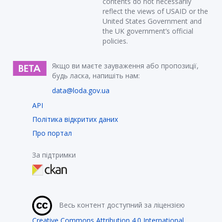
contents do not necessarily
reflect the views of USAID or the
United States Government and
the UK government’s official
policies.
Якщо ви маєте зауваження або пропозиції,
будь ласка, напишіть нам:
data@loda.gov.ua
API
Політика відкритих даних
Про портал
За підтримки
Весь контент доступний за ліцензією
Creative Commons Attribution 4.0 International