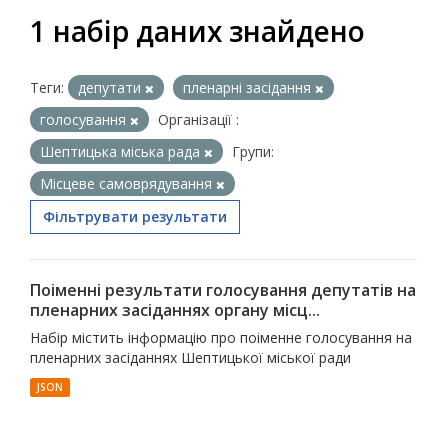
1 набір даних знайдено
Теги:
депутати
пленарні засідання
голосування
Організації :
Шептицька міська рада
Групи:
Місцеве самоврядування
Фільтрувати результати
Поіменні результати голосування депутатів на
пленарних засіданнях органу місц...
Набір містить інформацію про поіменне голосування на
пленарних засіданнях Шептицької міської ради
JSON