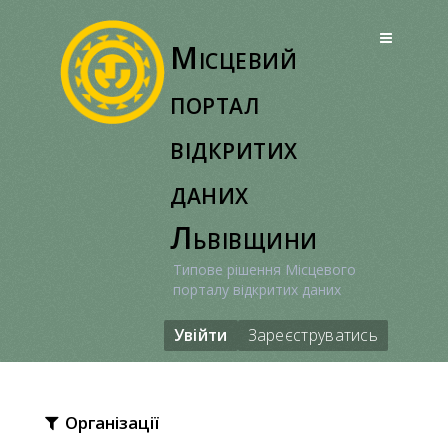
Перейти
до
Місцевий
вмісту
портал
відкритих
даних
Львівщини
Типове рішення Місцевого
порталу відкритих даних
Увійти
Зареєструватись
Організації