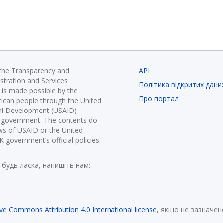
 the Transparency and
API
istration and Services
Політика відкритих дани
is made possible by the
Про портал
ican people through the United
nal Development (USAID)
K government. The contents do
ews of USAID or the United
government’s official policies.
 будь ласка, напишіть нам:
ive Commons Attribution 4.0 International license
, якщо не зазначен