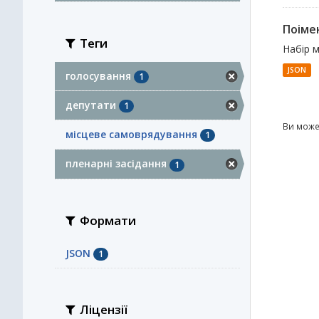
Поімен
Теги
Набір 
JSON
голосування
1
депутати
1
Ви може
місцеве самоврядування
1
пленарні засідання
1
Формати
JSON
1
Ліцензії