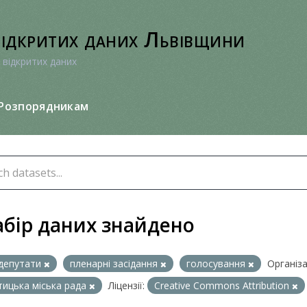
відкритих даних Львівщини
 відкритих даних
Розпорядникам
абір даних знайдено
депутати
пленарні засідання
голосування
Організа
ицька міська рада
Ліцензії:
Creative Commons Attribution