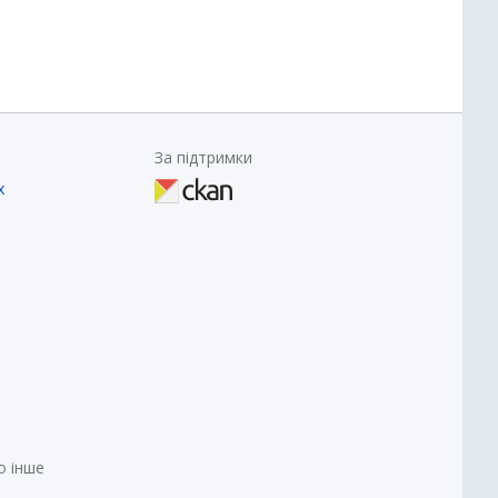
За підтримки
х
о інше