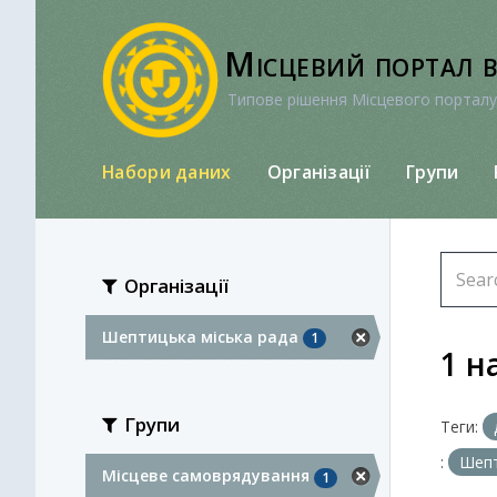
Перейти
до
Місцевий портал 
вмісту
Типове рішення Місцевого порталу
Набори даних
Організації
Групи
Організації
Шептицька міська рада
1
1 н
Групи
Теги:
:
Шепт
Місцеве самоврядування
1