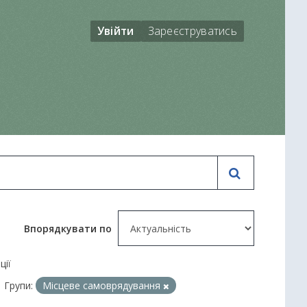
Увійти
Зареєструватись
Впорядкувати по
ції
Групи:
Місцеве самоврядування