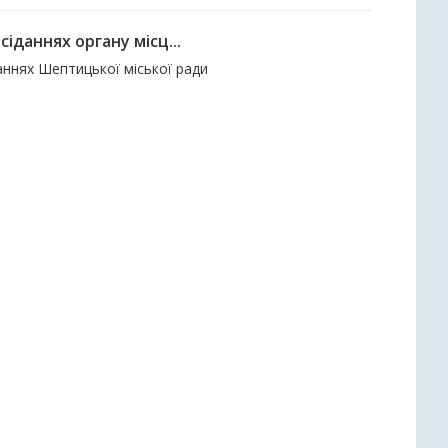
іданнях органу місц...
аннях Шептицької міської ради