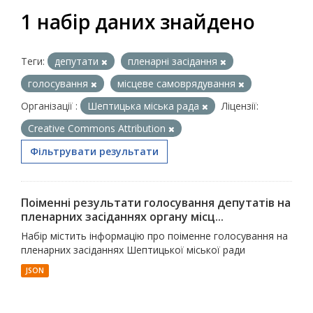
1 набір даних знайдено
Теги:
депутати
пленарні засідання
голосування
місцеве самоврядування
Організації :
Шептицька міська рада
Ліцензії:
Creative Commons Attribution
Фільтрувати результати
Поіменні результати голосування депутатів на
пленарних засіданнях органу місц...
Набір містить інформацію про поіменне голосування на
пленарних засіданнях Шептицької міської ради
JSON