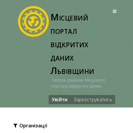
Перейти
до
Місцевий
вмісту
портал
відкритих
даних
Львівщини
Типове рішення Місцевого
порталу відкритих даних
Увійти
Зареєструватись
Організації