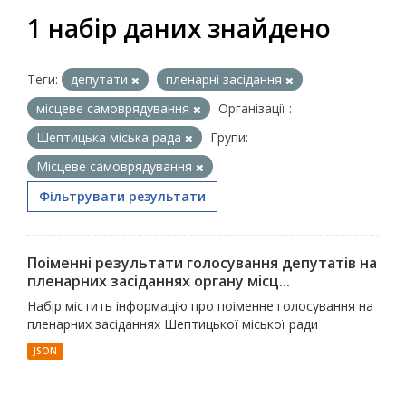
1 набір даних знайдено
Теги:
депутати
пленарні засідання
місцеве самоврядування
Організації :
Шептицька міська рада
Групи:
Місцеве самоврядування
Фільтрувати результати
Поіменні результати голосування депутатів на
пленарних засіданнях органу місц...
Набір містить інформацію про поіменне голосування на
пленарних засіданнях Шептицької міської ради
JSON