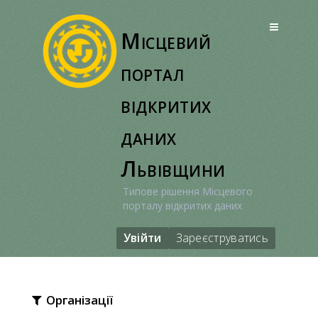
Перейти
до
Місцевий
вмісту
портал
відкритих
даних
Львівщини
Типове рішення Місцевого
порталу відкритих даних
Увійти
Зареєструватись
Організації