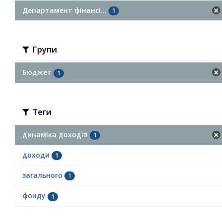
Департамент фінансі...
1
Групи
Бюджет
1
Теги
динаміка доходів
1
доходи
1
загального
1
фонду
1