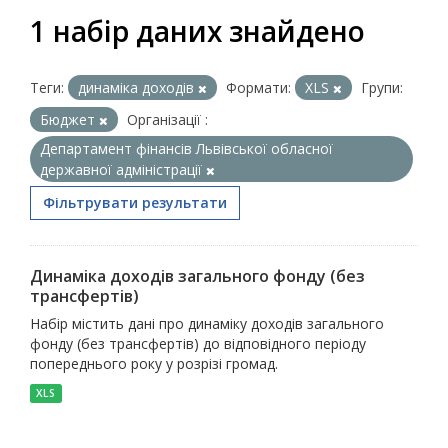
1 набір даних знайдено
Теги:
динаміка доходів
Формати:
XLS
Групи:
Бюджет
Організації :
Департамент фінансів Львівської обласної
державної адміністрації
Фільтрувати результати
Динаміка доходів загального фонду (без
трансфертів)
Набір містить дані про динаміку доходів загального
фонду (без трансфертів) до відповідного періоду
попереднього року у розрізі громад.
XLS