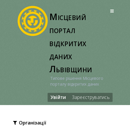
Перейти
до
Місцевий
вмісту
портал
відкритих
даних
Львівщини
Типове рішення Місцевого
порталу відкритих даних
Увійти
Зареєструватись
Організації