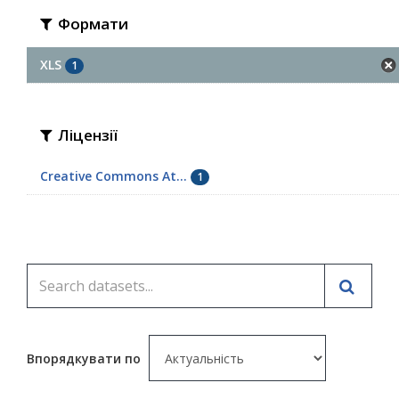
Формати
XLS
1
Ліцензії
Creative Commons At...
1
Впорядкувати по