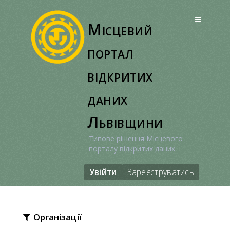
Перейти
до
Місцевий
вмісту
портал
відкритих
даних
Львівщини
Типове рішення Місцевого
порталу відкритих даних
Увійти
Зареєструватись
Організації