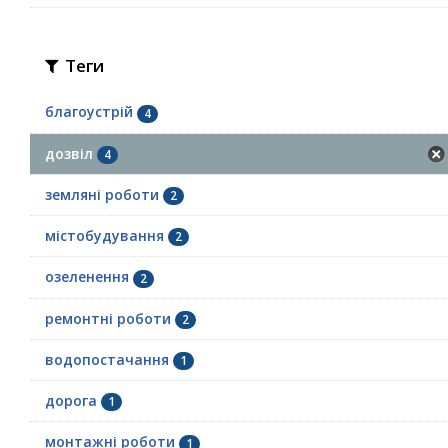
Теги
благоустрій
4
дозвіл
4
земляні роботи
2
містобудування
2
озеленення
2
ремонтні роботи
2
водопостачання
1
дорога
1
монтажні роботи
1