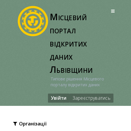
Перейти
до
Місцевий
вмісту
портал
відкритих
даних
Львівщини
Типове рішення Місцевого
порталу відкритих даних
Увійти
Зареєструватись
Організації