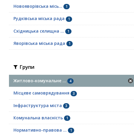
Новояворівська місь...
1
Рудківська міська рада
1
Східницька селищна ...
1
Яворівська міська рада
1
Групи
Житлово-комунальне ...
4
Місцеве самоврядування
3
Інфраструктура міста
3
Комунальна власність
1
Нормативно-правова ...
1