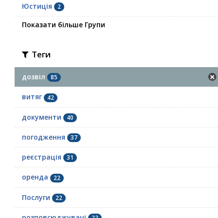
Юстиція
2
Показати більше Групи
Теги
дозвіл
85
витяг
42
документи
40
погодження
37
реєстрація
31
оренда
22
Послуги
22
розповсюджувачі
22