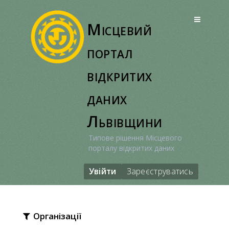
Перейти
до
Місцевий
вмісту
портал
відкритих
даних
Львівщини
Типове рішення Місцевого
порталу відкритих даних
Увійти
Зареєструватись
Організації