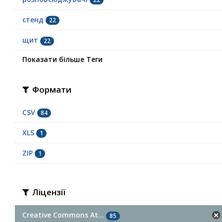
стенд
22
щит
22
Показати більше Теги
Формати
CSV
84
XLS
1
ZIP
1
Ліцензії
Creative Commons At...
85