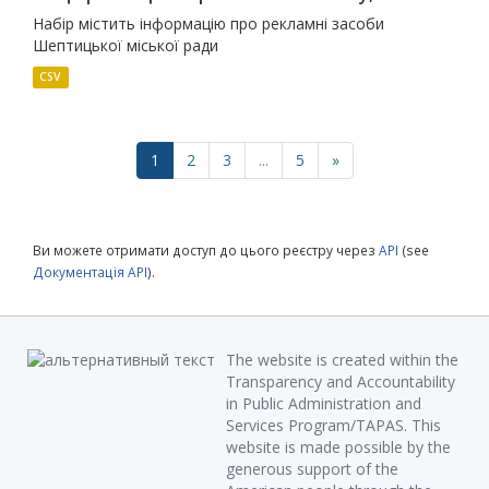
Набір містить інформацію про рекламні засоби
Шептицької міської ради
CSV
1
2
3
...
5
»
Ви можете отримати доступ до цього реєстру через
API
(see
Документація API
).
The website is created within the
Transparency and Accountability
in Public Administration and
Services Program/TAPAS. This
website is made possible by the
generous support of the