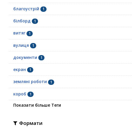
благоустрій
1
білборд
1
витяг
1
вулиця
1
документи
1
екран
1
земляні роботи
1
короб
1
Показати більше Теги
Формати