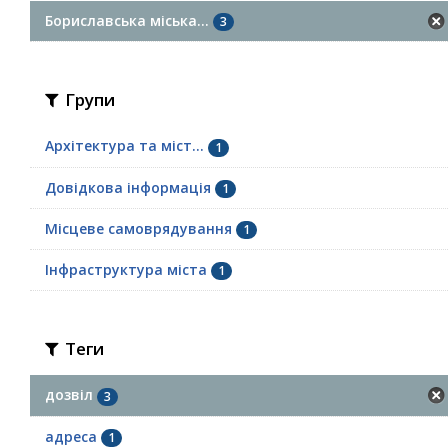
Бориславська міська...
3
Групи
Архітектура та міст...
1
Довідкова інформація
1
Місцеве самоврядування
1
Інфраструктура міста
1
Теги
дозвіл
3
адреса
1