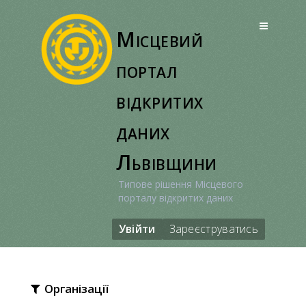
Перейти
до
Місцевий
вмісту
портал
відкритих
даних
Львівщини
Типове рішення Місцевого
порталу відкритих даних
Увійти
Зареєструватись
Організації