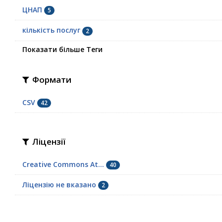
ЦНАП
5
кількість послуг
2
Показати більше Теги
Формати
CSV
42
Ліцензії
Creative Commons At...
40
Ліцензію не вказано
2