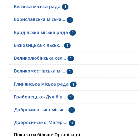
Белзька міська рада
1
Бориславська міська...
1
Бродівська міська рада
1
Бісковицька сільськ...
1
Великолюбінська сел...
1
Великомостівська мі...
1
Глинянська міська рада
1
Грабовецько-Дулібів...
1
Добромильська міськ...
1
Добросинсько-Магері...
1
Показати більше Організації