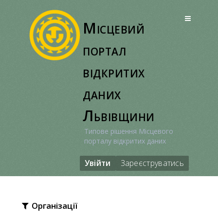
Перейти
до
Місцевий
вмісту
портал
відкритих
даних
Львівщини
Типове рішення Місцевого
порталу відкритих даних
Увійти
Зареєструватись
Організації