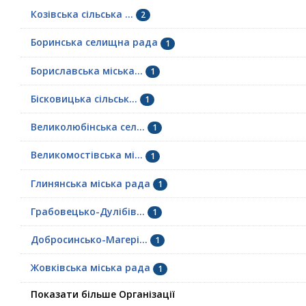
Козівська сільська ...
2
Боринська селищна рада
1
Бориславська міська...
1
Бісковицька сільськ...
1
Великолюбінська сел...
1
Великомостівська мі...
1
Глинянська міська рада
1
Грабовецько-Дулібів...
1
Добросинсько-Магері...
1
Жовківська міська рада
1
Показати більше Організації