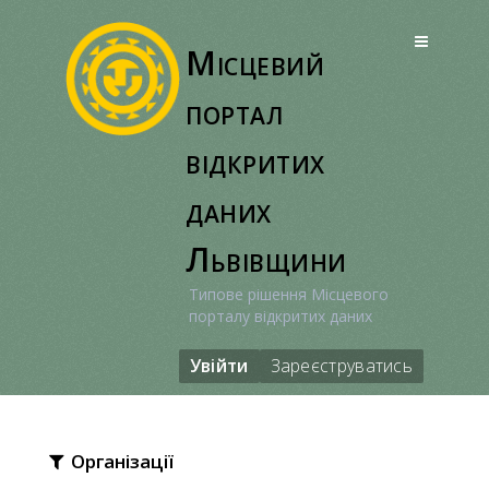
Перейти
до
Місцевий
вмісту
портал
відкритих
даних
Львівщини
Типове рішення Місцевого
порталу відкритих даних
Увійти
Зареєструватись
Організації