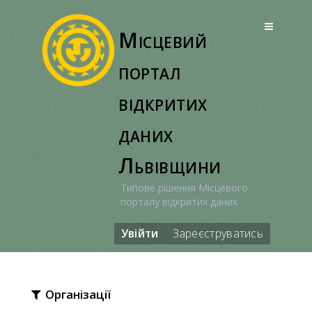
Перейти
до
Місцевий
вмісту
портал
відкритих
даних
Львівщини
Типове рішення Місцевого
порталу відкритих даних
Увійти
Зареєструватись
Організації