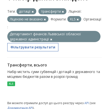
Теги:
дотації
трансферти
Ліцензії:
Ліцензію не вказано
Формати:
XLS
Організації
:
Департамент фінансів Львівської обласної
державної адміністрації
Фільтрувати результати
Трансферти, всього
Набір містить суми субвенцій і дотацій з державного та
місцевих бюджетів разом в розрізі громад
XLS
Ви можете отримати доступ до цього реєстру через
API
(see
Документація API
).