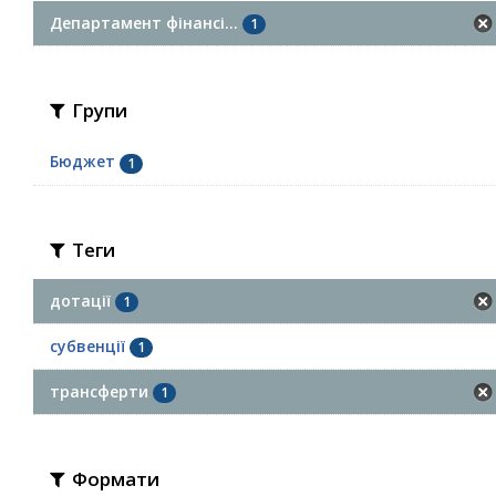
Департамент фінансі...
1
Групи
Бюджет
1
Теги
дотації
1
субвенції
1
трансферти
1
Формати