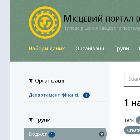
Перейти
до
Місцевий портал 
вмісту
Типове рішення Місцевого порталу
Набори даних
Організації
Групи
Організації
Департамент фінансі...
1
1 н
Групи
Теги:
Creat
Бюджет
1