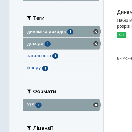
Динам
Теги
Набір м
розрізі
динаміка доходів
1
XLS
доходи
1
загального
1
Ви може
фонду
1
Формати
XLS
1
Ліцензії