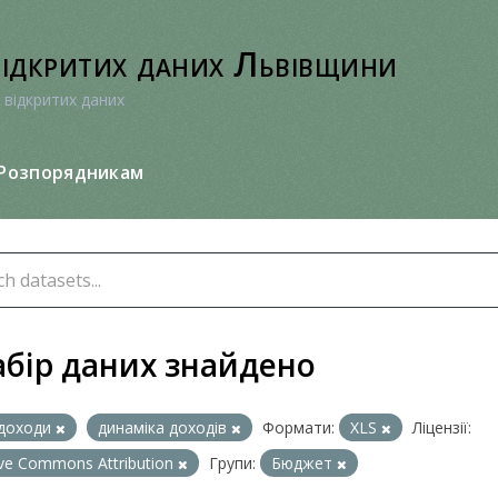
відкритих даних Львівщини
 відкритих даних
Розпорядникам
абір даних знайдено
доходи
динаміка доходів
Формати:
XLS
Ліцензії:
ive Commons Attribution
Групи:
Бюджет