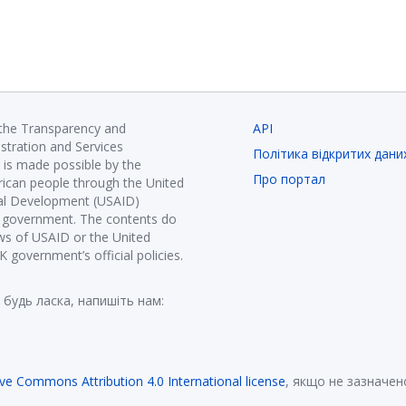
 the Transparency and
API
istration and Services
Політика відкритих дани
is made possible by the
Про портал
ican people through the United
nal Development (USAID)
K government. The contents do
ews of USAID or the United
government’s official policies.
 будь ласка, напишіть нам:
ive Commons Attribution 4.0 International license
, якщо не зазначен