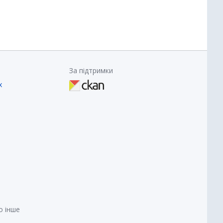
За підтримки
х
о інше