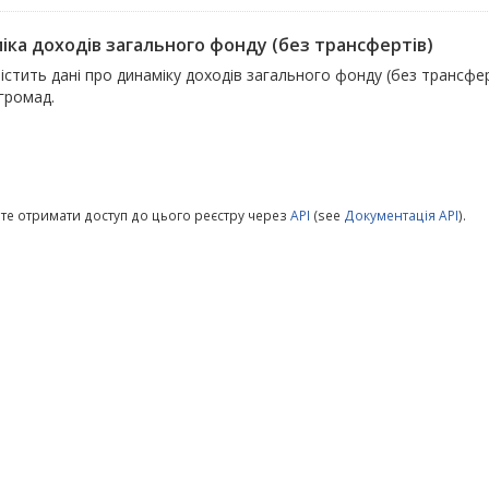
іка доходів загального фонду (без трансфертів)
істить дані про динаміку доходів загального фонду (без трансфер
 громад.
те отримати доступ до цього реєстру через
API
(see
Документація API
).