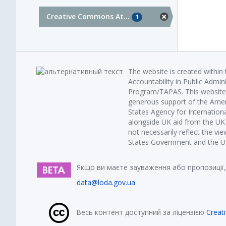
Creative Commons At...
1
The website is created within
Accountability in Public Admin
Program/TAPAS. This website 
generous support of the Amer
States Agency for Internatio
alongside UK aid from the U
not necessarily reflect the vi
States Government and the UK 
Якщо ви маєте зауваження або пропозиції,
data@loda.gov.ua
Весь контент доступний за ліцензією
Creat