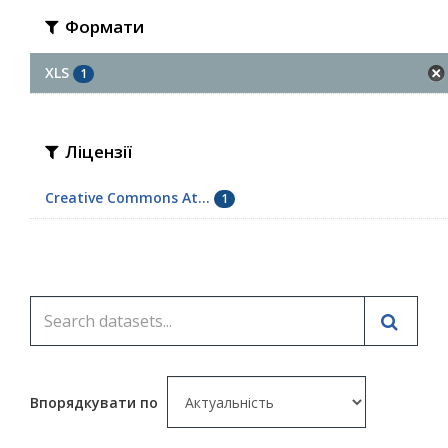
Формати
XLS
1
Ліцензії
Creative Commons At...
1
Впорядкувати по