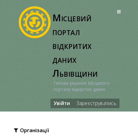
Перейти
до
Місцевий
вмісту
портал
відкритих
даних
Львівщини
Типове рішення Місцевого
порталу відкритих даних
Увійти
Зареєструватись
Організації