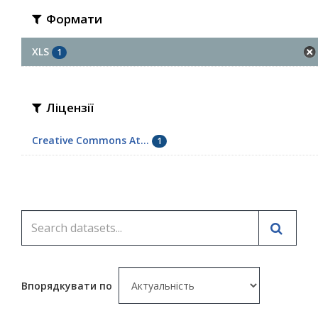
Формати
XLS
1
Ліцензії
Creative Commons At...
1
Впорядкувати по