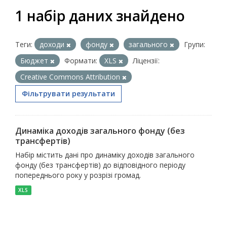
1 набір даних знайдено
Теги:
доходи
фонду
загального
Групи:
Бюджет
Формати:
XLS
Ліцензії:
Creative Commons Attribution
Фільтрувати результати
Динаміка доходів загального фонду (без
трансфертів)
Набір містить дані про динаміку доходів загального
фонду (без трансфертів) до відповідного періоду
попереднього року у розрізі громад.
XLS