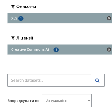
Формати
XLS
1
Ліцензії
Creative Commons At...
1
Впорядкувати по