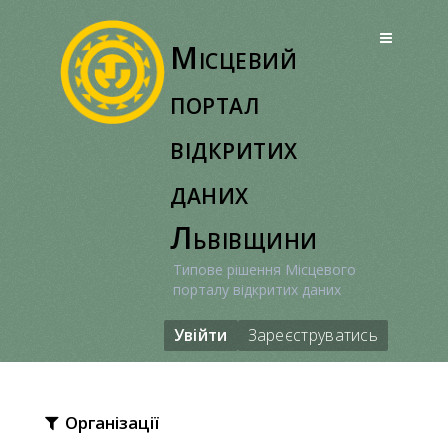
Перейти
до
Місцевий
вмісту
портал
відкритих
даних
Львівщини
Типове рішення Місцевого
порталу відкритих даних
Увійти
Зареєструватись
Організації