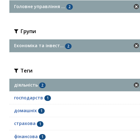
Головне управління ...
2
Групи
Економіка та інвест...
2
Теги
діяльність
2
господарств
1
домашніх
1
страхова
1
фінансова
1