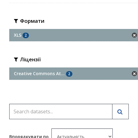
Формати
XLS
2
Ліцензії
Creative Commons At...
2
Впорядкувати по