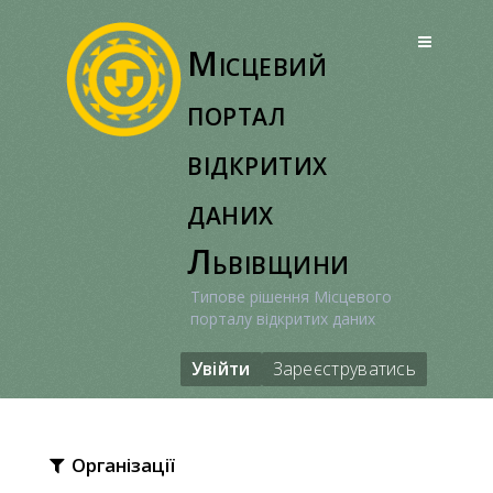
Перейти
до
Місцевий
вмісту
портал
відкритих
даних
Львівщини
Типове рішення Місцевого
порталу відкритих даних
Увійти
Зареєструватись
Організації