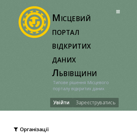
Перейти
до
Місцевий
вмісту
портал
відкритих
даних
Львівщини
Типове рішення Місцевого
порталу відкритих даних
Увійти
Зареєструватись
Організації