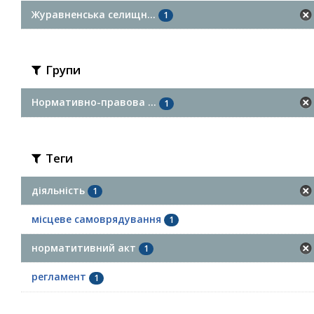
Журавненська селищн...
1
Групи
Нормативно-правова ...
1
Теги
діяльність
1
місцеве самоврядування
1
норматитивний акт
1
регламент
1