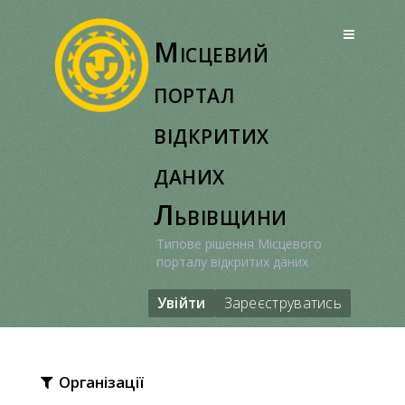
Перейти
до
Місцевий
вмісту
портал
відкритих
даних
Львівщини
Типове рішення Місцевого
порталу відкритих даних
Увійти
Зареєструватись
Організації