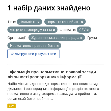
1 набір даних знайдено
Теги:
діяльність
норматитивний акт
місцеве самоврядування
Формати:
CSV
Організації :
Журавненська селищна рада
Групи:
Нормативно-правова база
Фільтрувати результати
Інформація про нормативно-правові засади
діяльності розпорядника інформації -...
Набір містить дані щодо нормативно-правових засад
діяльності розпорядника інформації в розрізі кожного
нормативного акту, зокрема назва, дата прийняття,
орган який його прийняв,...
CSV