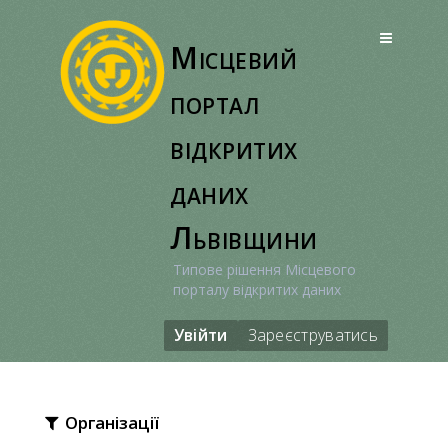
Перейти
до
Місцевий
вмісту
портал
відкритих
даних
Львівщини
Типове рішення Місцевого
порталу відкритих даних
Увійти
Зареєструватись
Організації