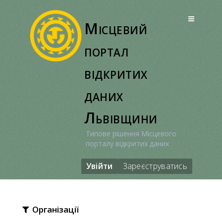
Перейти
до
Місцевий
вмісту
портал
відкритих
даних
Львівщини
Типове рішення Місцевого
порталу відкритих даних
Увійти
Зареєструватись
Організації