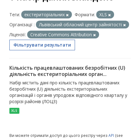
Теги:
екстериторіальних
Формати:
XLS
Організації :
Львівський обласний центр зайнятості
Ліцензії:
Creative Commons Attribution
Фільтрувати результати
Кількість працевлаштованих безробітних (U)
діяльність екстериторіальних орган...
Набір містить дані про кількість працевлаштованих
безробітних (U) діяльність екстериторіальних
організацій і органів упродовж відповідного кварталу у
розрізі районів (ЛОЦЗ)
XLS
Ви можете отримати доступ до цього реєстру через
API
(see