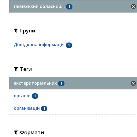
Львівський обласний...
1
Групи
Довідкова інформація
1
Теги
екстериторіальних
1
органів
1
організацій
1
Формати