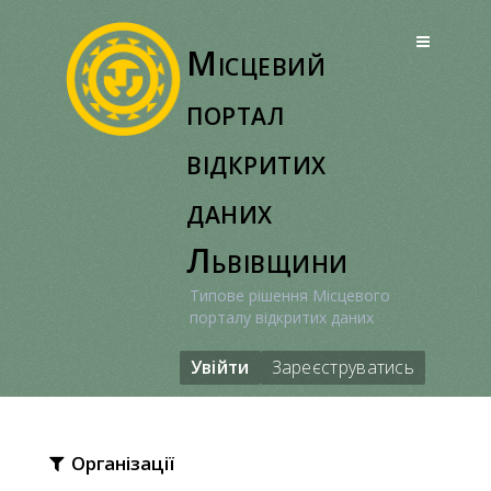
Перейти
до
Місцевий
вмісту
портал
відкритих
даних
Львівщини
Типове рішення Місцевого
порталу відкритих даних
Увійти
Зареєструватись
Організації