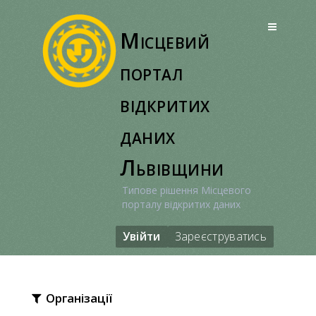
Перейти
до
Місцевий
вмісту
портал
відкритих
даних
Львівщини
Типове рішення Місцевого
порталу відкритих даних
Увійти
Зареєструватись
Організації