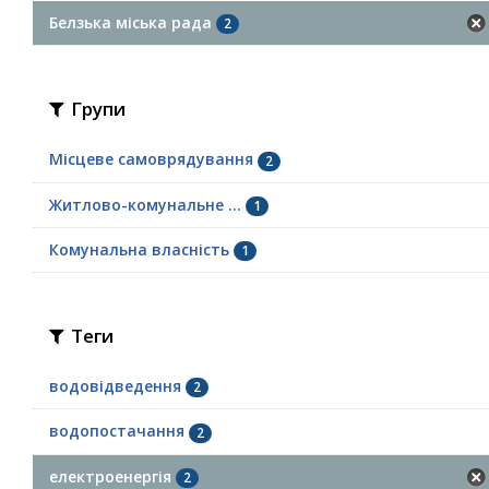
Белзька міська рада
2
Групи
Місцеве самоврядування
2
Житлово-комунальне ...
1
Комунальна власність
1
Теги
водовідведення
2
водопостачання
2
електроенергія
2