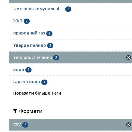
житлово-комунальні ...
2
ЖКП
2
природний газ
2
тверде паливо
2
теплопостачання
2
вода
1
гаряча вода
1
Показати більше Теги
Формати
CSV
2