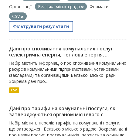
Організації :
Белзька міська рада
Формати:
CSV
Фільтрувати результати
Дані про споживання комунальних послуг
(електрична енергія, теплова енергія, ...
Набір містить інформацію про споживання комунальних
ресурсів комунальними підприємствами, установами
(закладами) та організаціями Белзької міської ради.
Зокрема дані про...
CSV
Дані про тарифи на комунальні послуги, які
затверджуються органом місцевого с...
Набір містить перелік тарифів на комунальні послуги,
що затверджені Белзькою міською радою. Зокрема, дані
про назви послуг, постачальників, вартість за одиницю