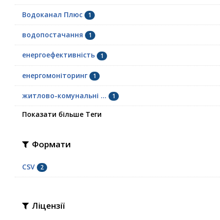
Водоканал Плюс
1
водопостачання
1
енергоефективність
1
енергомоніторинг
1
житлово-комунальні ...
1
Показати більше Теги
Формати
CSV
2
Ліцензії