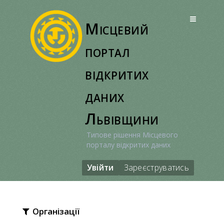
Перейти
до
Місцевий
вмісту
портал
відкритих
даних
Львівщини
Типове рішення Місцевого
порталу відкритих даних
Увійти
Зареєструватись
Організації