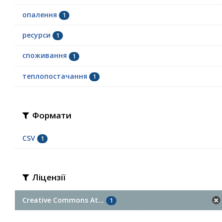
опалення
1
ресурси
1
споживання
1
теплопостачання
1
Формати
CSV
1
Ліцензії
Creative Commons At...
1