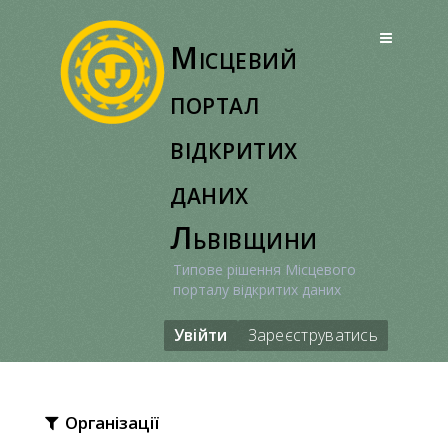
Перейти
до
Місцевий
вмісту
портал
відкритих
даних
Львівщини
Типове рішення Місцевого
порталу відкритих даних
Увійти
Зареєструватись
Організації