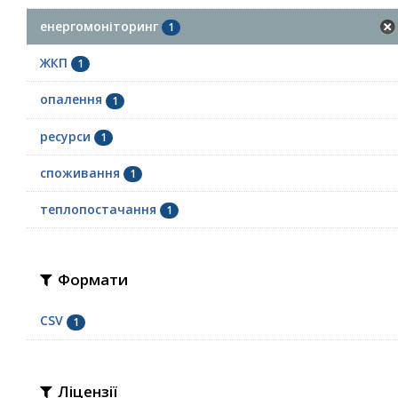
енергомоніторинг
1
ЖКП
1
опалення
1
ресурси
1
споживання
1
теплопостачання
1
Формати
CSV
1
Ліцензії