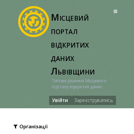
Перейти
до
Місцевий
вмісту
портал
відкритих
даних
Львівщини
Типове рішення Місцевого
порталу відкритих даних
Увійти
Зареєструватись
Організації