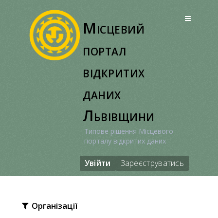
Перейти
до
Місцевий
вмісту
портал
відкритих
даних
Львівщини
Типове рішення Місцевого
порталу відкритих даних
Увійти
Зареєструватись
Організації