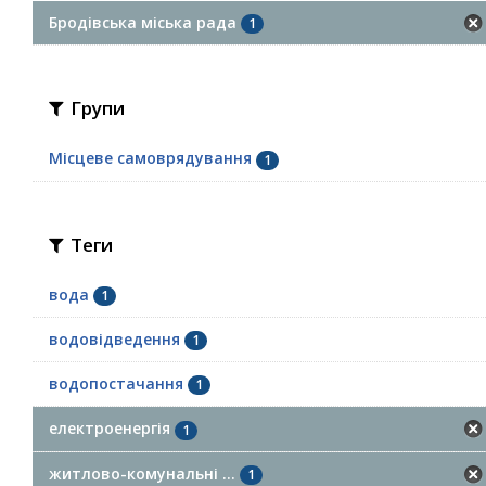
Бродівська міська рада
1
Групи
Місцеве самоврядування
1
Теги
вода
1
водовідведення
1
водопостачання
1
електроенергія
1
житлово-комунальні ...
1