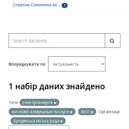
Creative Commons At...
1
Впорядкувати по
1 набір даних знайдено
Теги:
електроенергія
житлово-комунальні послуги
ЖКП
Організації
:
Бродівська міська рада