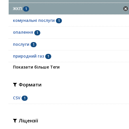
ЖКП
1
комунальні послуги
1
опалення
1
послуги
1
природний газ
1
Показати більше Теги
Формати
CSV
1
Ліцензії