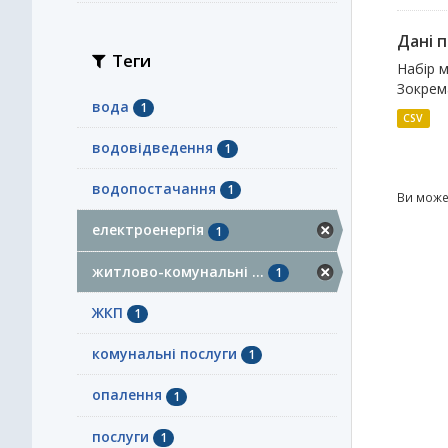
Дані 
Теги
Набір м
Зокрема
вода
1
CSV
водовідведення
1
водопостачання
1
Ви може
електроенергія
1
житлово-комунальні ...
1
ЖКП
1
комунальні послуги
1
опалення
1
послуги
1