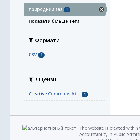
природний газ
1
Показати більше Теги
Формати
CSV
1
Ліцензії
Creative Commons At...
1
The website is created within
Accountability in Public Admin