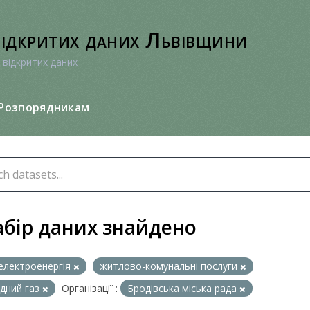
відкритих даних Львівщини
 відкритих даних
Розпорядникам
абір даних знайдено
електроенергія
житлово-комунальні послуги
дний газ
Організації :
Бродівська міська рада