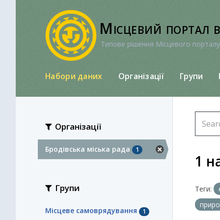
Перейти
до
Місцевий портал 
вмісту
Типове рішення Місцевого порталу
Набори даних
Організації
Групи
Організації
Бродівська міська рада
1
1 н
Групи
Теги:
приро
Місцеве самоврядування
1