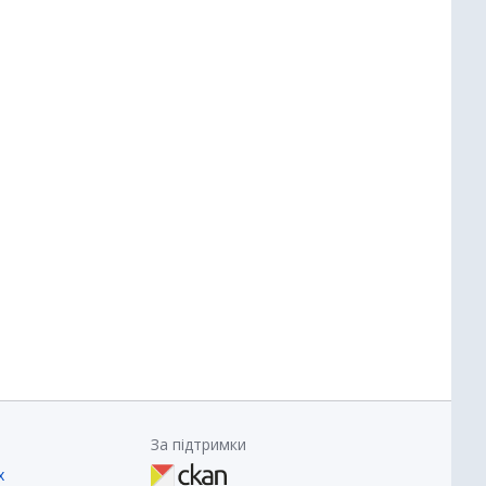
За підтримки
х