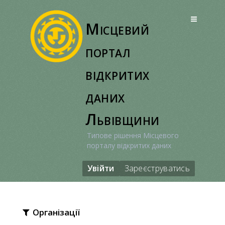
Перейти
до
Місцевий
вмісту
портал
відкритих
даних
Львівщини
Типове рішення Місцевого
порталу відкритих даних
Увійти
Зареєструватись
Організації