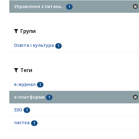
Управління з питань...
1
Групи
Освіта і культура
1
Теги
е-журнал
1
е-платформи
1
ЗЗО
1
частка
1