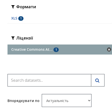
Формати
XLS
1
Ліцензії
Creative Commons At...
1
Впорядкувати по