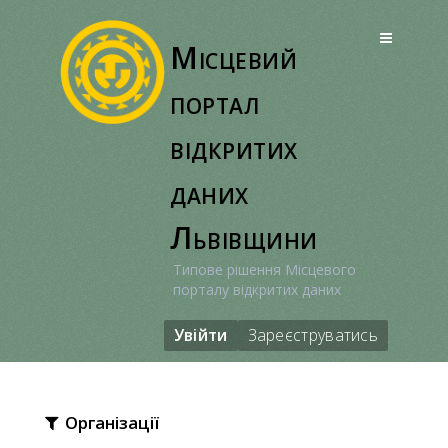
Перейти
до
Місцевий
вмісту
портал
відкритих
даних
Львівщини
Типове рішення Місцевого
порталу відкритих даних
Увійти
Зареєструватись
Організації