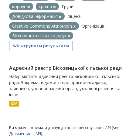
корпус
країна
Групи:
Довідкова інформація
Ліцензії:
Creative Commons Attribution
Організації :
Бісковицька сільська рада
Фільтрувати результати
Адресний реєстр Бісковицької сільської ради
Набір містить адресний реєстр Бісковицької сільської
ради. Зокрема, відомості про присвоєні адреси,
заявників, уповноважений орган, ухвалені рішення та
інше
CSV
Ви можете отримати доступ до цього реєстру через
API
(see
Документація API
).