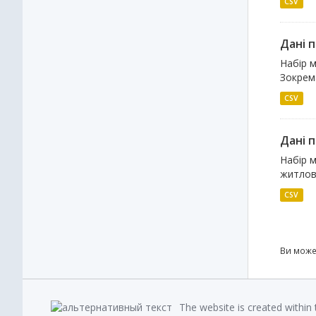
CSV
Дані 
Набір 
Зокрема
CSV
Дані п
Набір м
житлов
CSV
Ви може
The website is created within