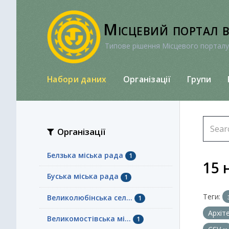
Перейти
до
Місцевий портал 
вмісту
Типове рішення Місцевого порталу
Набори даних
Організації
Групи
Організації
Белзька міська рада
1
15 
Буська міська рада
1
Теги:
Великолюбінська сел...
1
Архіт
Великомостівська мі...
1