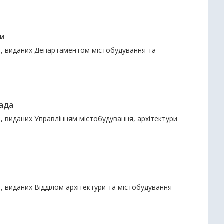
ди
ки, виданих Департаментом містобудування та
рада
и, виданих Управлінням містобудування, архітектури
и, виданих Відділом архітектури та містобудування