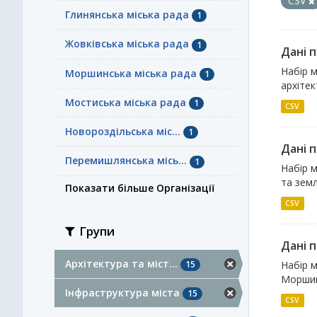
CSV
Глинянська міська рада
1
Жовківська міська рада
1
Дані п
Набір 
Моршинська міська рада
1
архітек
Мостиська міська рада
1
CSV
Новороздільська міс...
1
Дані п
Перемишлянська місь...
1
Набір м
та земл
Показати більше Організації
CSV
Групи
Дані 
Архітектура та міст...
15
Набір м
Моршинс
Інфраструктура міста
15
CSV