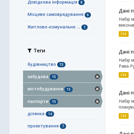
Довідкова інформація
8
Дані 
Місцеве самоврядування
6
Набір м
виконав
Житлово-комунальне ...
1
CSV
Теги
Дані п
Набір м
будівництво
15
Рава-Ру
CSV
забудова
15
містобудування
15
Дані 
Набір м
паспорти
15
планува
ділянка
14
CSV
проектування
7
Дані 