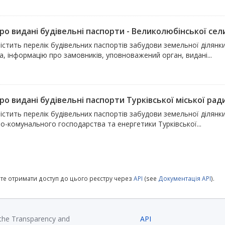
про видані будівельні паспорти - Великолюбінської се
містить перелік будівельних паспортів забудови земельної діля
, інформацію про замовників, уповноважений орган, видані...
ро видані будівельні паспорти Турківської міської рад
істить перелік будівельних паспортів забудови земельної ділянки
о-комунального господарства та енергетики Турківської...
те отримати доступ до цього реєстру через
API
(see
Документація API
).
 the Transparency and
API