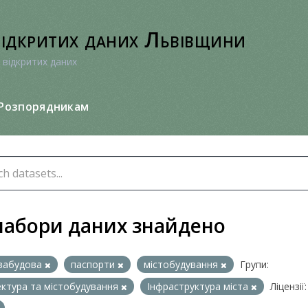
відкритих даних Львівщини
 відкритих даних
Розпорядникам
набори даних знайдено
забудова
паспорти
містобудування
Групи:
ектура та містобудування
Інфраструктура міста
Ліцензії: