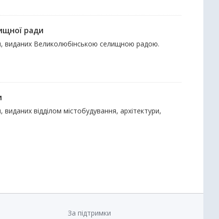
лищної ради
нки, виданих Великолюбінською селищною радою.
и
, виданих відділом містобудування, архітектури,
За підтримки