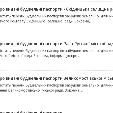
про видані будівельні паспорти - Східницька селищна 
істить перелік будівельних паспортів забудови земельної ділянки
чого комітету Східницької селищної ради. Зокрема,...
ро видані будівельні паспорти Рава-Руської міської ра
істить перелік будівельних паспортів забудови земельної ділянки
ської міської ради. Зокрема, інформацію про...
про видані будівельні паспорти Великомостівської місь
істить перелік будівельних паспортів забудови земельної ділянк
ння Великомостівської міської ради. Зокрема,...
про видані будівельні паспорти