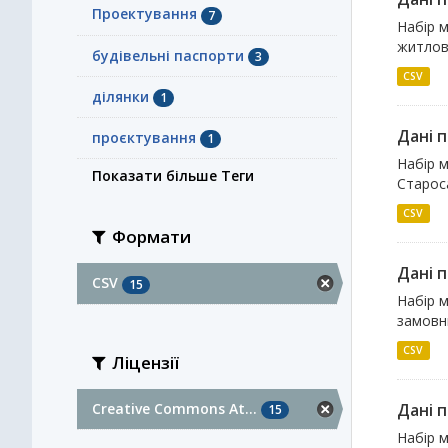
Проектування
7
Набір м
житлов
будівельні паспорти
3
CSV
ділянки
1
Дані 
проєктування
1
Набір м
Показати більше Теги
Староса
CSV
Формати
Дані 
CSV
15
Набір м
замовни
CSV
Ліцензії
Creative Commons At...
Дані 
15
Набір м