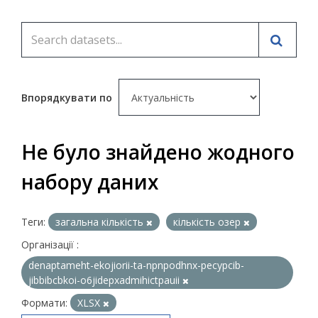
Впорядкувати по
Не було знайдено жодного
набору даних
Теги:
загальна кількість
кількість озер
Організації :
denaptameht-ekojiorii-ta-npnpodhnx-pecypcib-
jibbibcbkoi-o6jidepxadmihictpauii
Формати:
XLSX