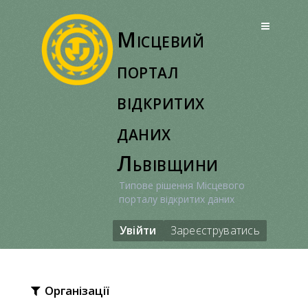
Перейти
до
Місцевий
вмісту
портал
відкритих
даних
Львівщини
Типове рішення Місцевого
порталу відкритих даних
Увійти
Зареєструватись
Організації