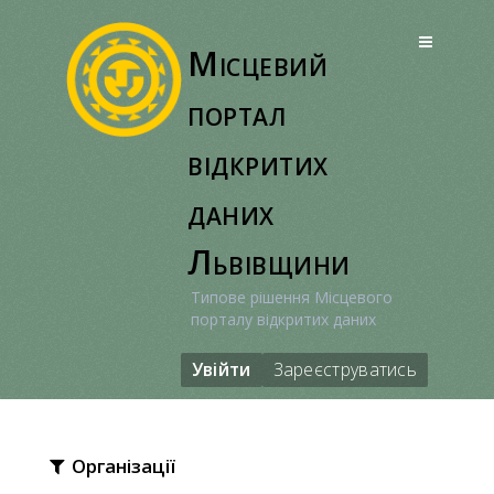
Перейти
до
Місцевий
вмісту
портал
відкритих
даних
Львівщини
Типове рішення Місцевого
порталу відкритих даних
Увійти
Зареєструватись
Організації