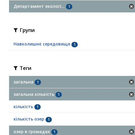
Департамент екологі...
1
Групи
Навколишнє середовище
1
Теги
загальна
1
загальна кількість
1
кількість
1
кількість озер
1
озер в громадах
1