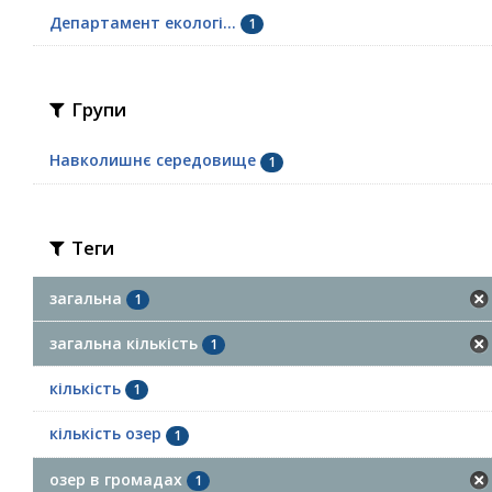
Департамент екологі...
1
Групи
Навколишнє середовище
1
Теги
загальна
1
загальна кількість
1
кількість
1
кількість озер
1
озер в громадах
1