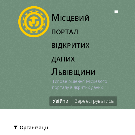
Перейти
до
Місцевий
вмісту
портал
відкритих
даних
Львівщини
Типове рішення Місцевого
порталу відкритих даних
Увійти
Зареєструватись
Організації