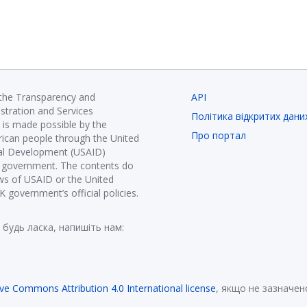
 the Transparency and
API
istration and Services
Політика відкритих дани
is made possible by the
Про портал
ican people through the United
nal Development (USAID)
K government. The contents do
ews of USAID or the United
government’s official policies.
 будь ласка, напишіть нам:
ive Commons Attribution 4.0 International license
, якщо не зазначен