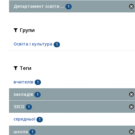
Департамент освіти ...
1
Групи
Освіта і культура
1
Теги
вчителів
1
закладів
1
ЗЗСО
1
середньої
1
школа
1