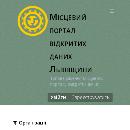
Перейти
до
Місцевий
вмісту
портал
відкритих
даних
Львівщини
Типове рішення Місцевого
порталу відкритих даних
Увійти
Зареєструватись
Організації