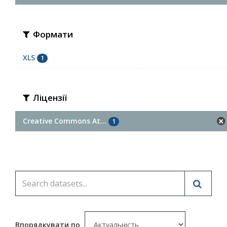
Формати
XLS
1
Ліцензії
Creative Commons At...
1
Впорядкувати по