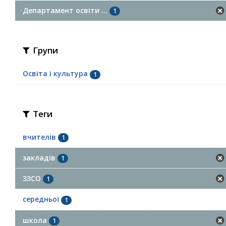
Департамент освіти ...
1
Групи
Освіта і культура
1
Теги
вчителів
1
закладів
1
ЗЗСО
1
середньої
1
школа
1