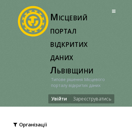
Перейти
до
Місцевий
вмісту
портал
відкритих
даних
Львівщини
Типове рішення Місцевого
порталу відкритих даних
Увійти
Зареєструватись
Організації