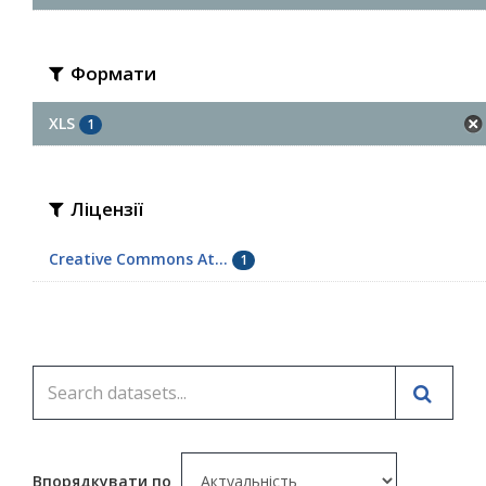
Формати
XLS
1
Ліцензії
Creative Commons At...
1
Впорядкувати по