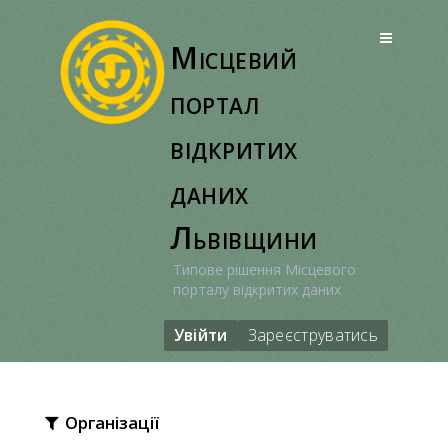
Перейти
до
Місцевий
вмісту
портал
відкритих
даних
Львівщини
Типове рішення Місцевого
порталу відкритих даних
Увійти
Зареєструватись
Організації