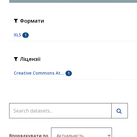
Формати
XLS
1
Ліцензії
Creative Commons At...
1
Впорядкувати по