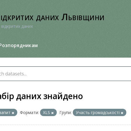
відкритих даних Львівщини
 відкритих даних
Розпорядникам
абір даних знайдено
запит
Формати:
XLS
Групи:
Участь громадськості