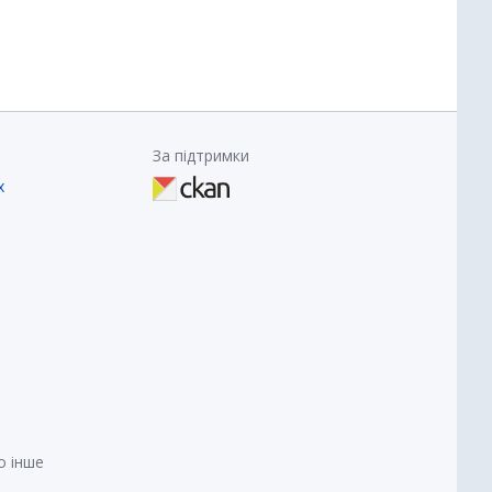
За підтримки
х
о інше