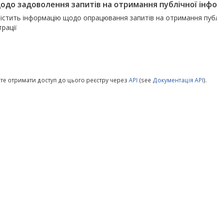
щодо задоволення запитів на отримання публічної інфо
істить інформацію щодо опрацювання запитів на отримання публі
трації
те отримати доступ до цього реєстру через
API
(see
Документація API
).