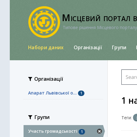
Перейти
до
Місцевий портал 
вмісту
Типове рішення Місцевого порталу
Набори даних
Організації
Групи
Організації
Апарат Львівської о...
1
1 н
Групи
Теги:
Участь громадськості
1