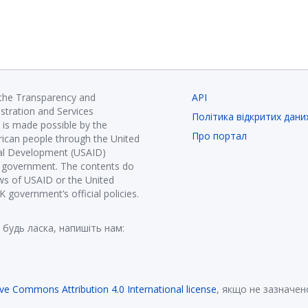
 the Transparency and
API
istration and Services
Політика відкритих дани
is made possible by the
Про портал
ican people through the United
nal Development (USAID)
K government. The contents do
ews of USAID or the United
government’s official policies.
 будь ласка, напишіть нам:
ive Commons Attribution 4.0 International license
, якщо не зазначен