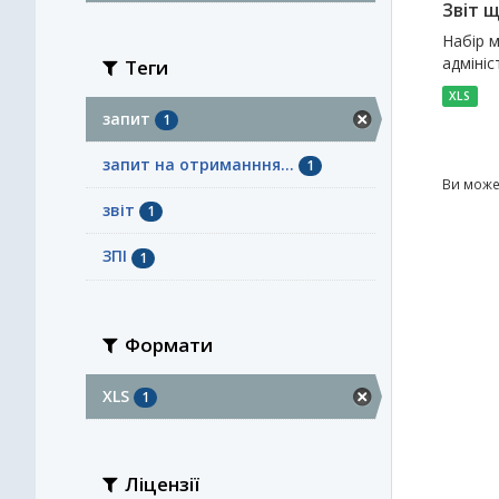
Звіт 
Набір м
адмініс
Теги
XLS
запит
1
запит на отриманння...
1
Ви може
звіт
1
ЗПІ
1
Формати
XLS
1
Ліцензії