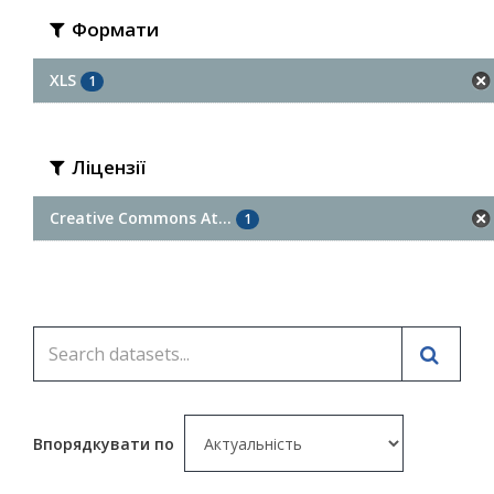
Формати
XLS
1
Ліцензії
Creative Commons At...
1
Впорядкувати по