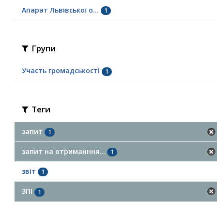
Апарат Львівської о...
1
Групи
Участь громадськості
1
Теги
запит
1
запит на отриманння...
1
звіт
1
ЗПІ
1