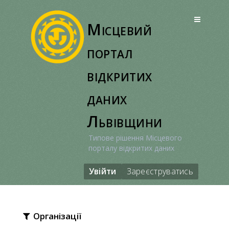
Перейти
до
Місцевий
вмісту
портал
відкритих
даних
Львівщини
Типове рішення Місцевого
порталу відкритих даних
Увійти
Зареєструватись
Організації