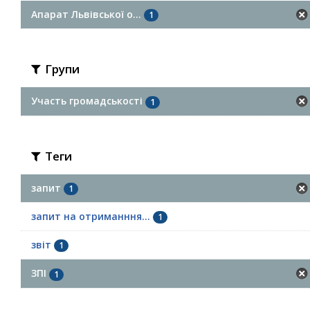
Апарат Львівської о...
1
Групи
Участь громадськості
1
Теги
запит
1
запит на отриманння...
1
звіт
1
ЗПІ
1