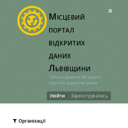
Перейти
до
Місцевий
вмісту
портал
відкритих
даних
Львівщини
Типове рішення Місцевого
порталу відкритих даних
Увійти
Зареєструватись
Організації