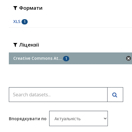
Формати
XLS
1
Ліцензії
Creative Commons At...
1
Впорядкувати по