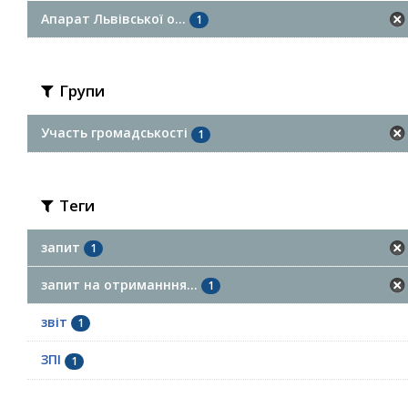
Апарат Львівської о...
1
Групи
Участь громадськості
1
Теги
запит
1
запит на отриманння...
1
звіт
1
ЗПІ
1