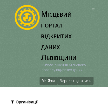
Перейти
до
Місцевий
вмісту
портал
відкритих
даних
Львівщини
Типове рішення Місцевого
порталу відкритих даних
Увійти
Зареєструватись
Організації