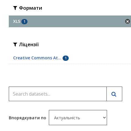
Формати
XLS
1
Ліцензії
Creative Commons At...
1
Впорядкувати по