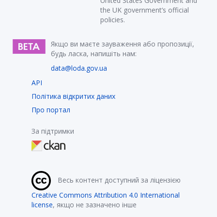
United States Government and
the UK government’s official
policies.
Якщо ви маєте зауваження або пропозиції,
будь ласка, напишіть нам:
data@loda.gov.ua
API
Політика відкритих даних
Про портал
За підтримки
Весь контент доступний за ліцензією
Creative Commons Attribution 4.0 International
license
, якщо не зазначено інше