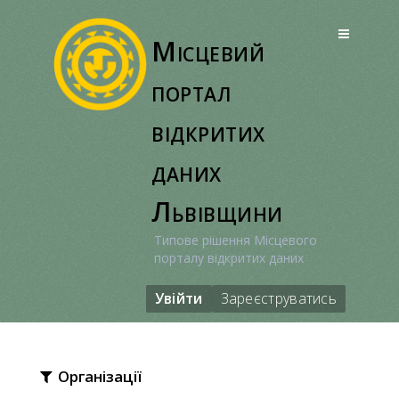
Перейти
до
Місцевий
вмісту
портал
відкритих
даних
Львівщини
Типове рішення Місцевого
порталу відкритих даних
Увійти
Зареєструватись
Організації