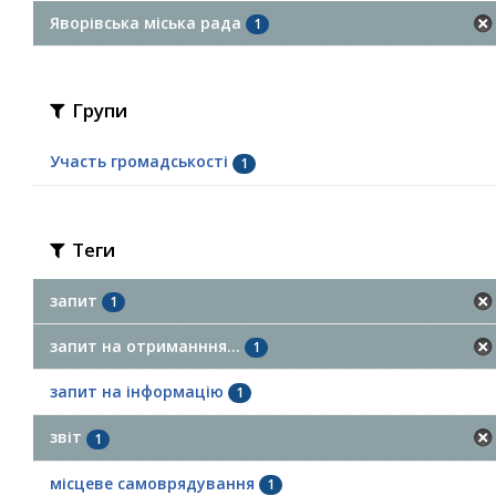
Яворівська міська рада
1
Групи
Участь громадськості
1
Теги
запит
1
запит на отриманння...
1
запит на інформацію
1
звіт
1
місцеве самоврядування
1