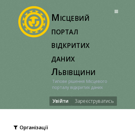
Перейти
до
Місцевий
вмісту
портал
відкритих
даних
Львівщини
Типове рішення Місцевого
порталу відкритих даних
Увійти
Зареєструватись
Організації