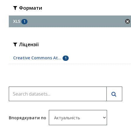
Формати
XLS
1
Ліцензії
Creative Commons At...
1
Впорядкувати по