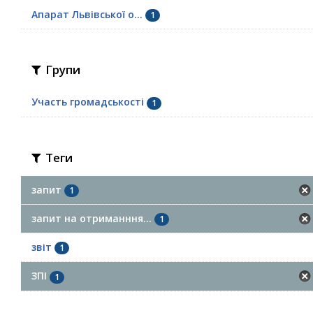
Апарат Львівської о...
1
Групи
Участь громадськості
1
Теги
запит
1
запит на отриманння...
1
звіт
1
ЗПІ
1